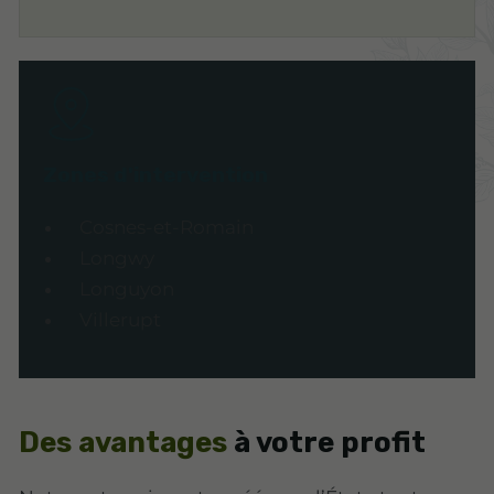
Zones d'intervention
Cosnes-et-Romain
Longwy
Longuyon
Villerupt
Des avantages
à votre profit