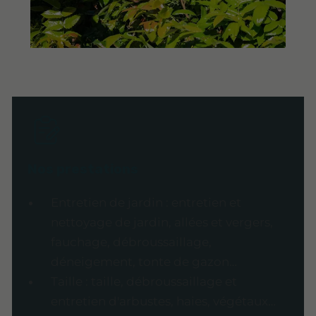
Nos prestations
Entretien de jardin : entretien et
nettoyage de jardin, allées et vergers,
fauchage, débroussaillage,
déneigement, tonte de gazon…
Taille : taille, débroussaillage et
entretien d'arbustes, haies, végétaux…